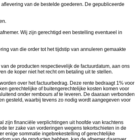
n aflevering van de bestelde goederen. De gepubliceerde
en.
afnemer. Wij zijn gerechtigd een bestelling eventueel in
ing van die order tot het tijdstip van annuleren gemaakte
 van de producten respectievelijk de factuurdatum, aan ons
 de koper niet het recht om betaling uit te stellen.
 worden over het factuurbedrag. Deze rente bedraagt 1% voor
en gerechtelijke of buitengerechtelijke kosten komen voor
tsluitend onder rembours af te leveren. De daaraan verbonden
den gesteld, waarbij tevens zo nodig wordt aangegeven voor
zijn financiële verplichtingen uit hoofde van krachtens
ede ter zake van vorderingen wegens tekortschieten in de
r enige sommatie ingebrekestelling of gerechtelijke
igendom van de producten hebben, kan de afnemer daarover