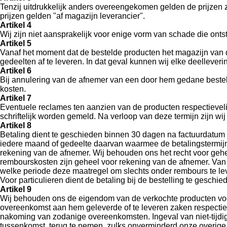
Tenzij uitdrukkelijk anders overeengekomen gelden de prijzen 
prijzen gelden "af magazijn leverancier".
Artikel 4
Wij zijn niet aansprakelijk voor enige vorm van schade die ontst
Artikel 5
Vanaf het moment dat de bestelde producten het magazijn van de 
gedeelten af te leveren. In dat geval kunnen wij elke deelleveri
Artikel 6
Bij annulering van de afnemer van een door hem gedane bestelli
kosten.
Artikel 7
Eventuele reclames ten aanzien van de producten respectievelij
schriftelijk worden gemeld. Na verloop van deze termijn zijn wij
Artikel 8
Betaling dient te geschieden binnen 30 dagen na factuurdatum 
iedere maand of gedeelte daarvan waarmee de betalingstermijn 
rekening van de afnemer. Wij behouden ons het recht voor gehe
rembourskosten zijn geheel voor rekening van de afnemer. Van 
welke periode deze maatregel om slechts onder rembours te le
Voor particulieren dient de betaling bij de bestelling te geschie
Artikel 9
Wij behouden ons de eigendom van de verkochte producten voor h
overeenkomst aan hem geleverde of te leveren zaken respectiev
nakoming van zodanige overeenkomsten. Ingeval van niet-tijdig
tussenkomst, terug te nemen, zulks onverminderd onze overige 