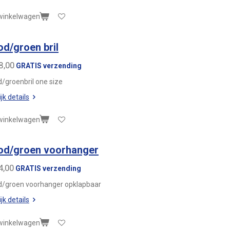
 winkelwagen
od/groen bril
8,00
GRATIS verzending
d/groenbril one size
jk details
 winkelwagen
od/groen voorhanger
4,00
GRATIS verzending
d/groen voorhanger opklapbaar
jk details
 winkelwagen