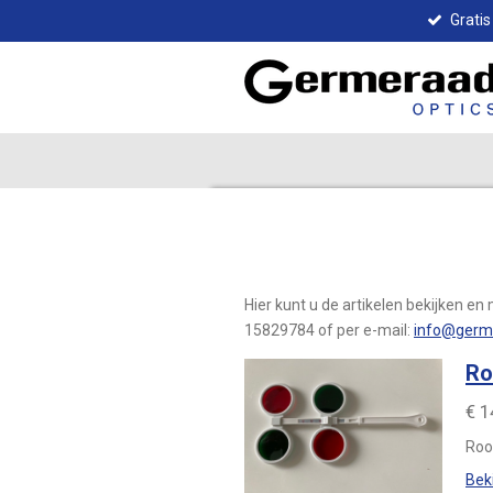
Grati
Ga
direct
naar
de
hoofdinhoud
Hier kunt u de artikelen bekijken 
15829784 of per e-mail:
info@germ
Ro
€ 1
Rood
Beki