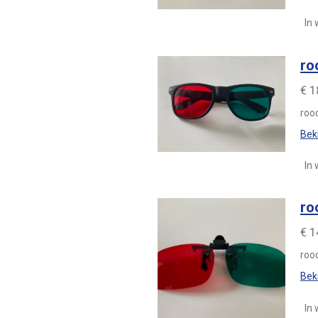
In
ro
€ 1
roo
Beki
In
ro
€ 1
roo
Beki
In