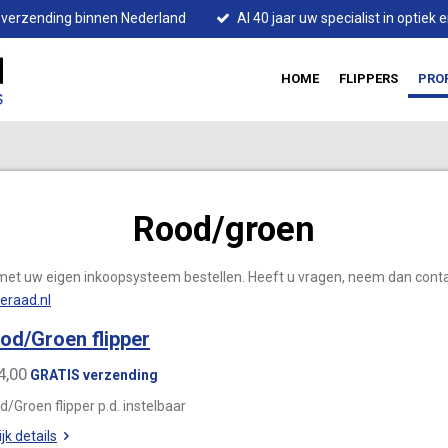
s verzending binnen Nederland
Al 40 jaar uw specialist in optiek
HOME
FLIPPERS
PRO
Rood/groen
en met uw eigen inkoopsysteem bestellen. Heeft u vragen, neem dan con
eraad.nl
od/Groen flipper
4,00
GRATIS verzending
/Groen flipper p.d. instelbaar
jk details